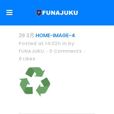
29 3月
HOME-IMAGE-4
Posted at 14:02h
in
by
FUNAJUKU
0 Comments
0
Likes