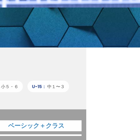
：
小５・６
U-15：
中１〜３
ベーシック＋クラス