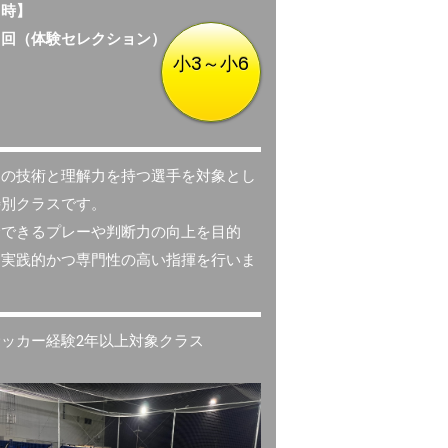
日時】
１回（体験セレクション）
小3～小6
定の技術と理解力を持つ選手を対象とし
特別クラスです。
合できるプレーや判断力の向上を目的
、実践的かつ専門性の高い指揮を行いま
。
サッカー経験2年以上対象クラス