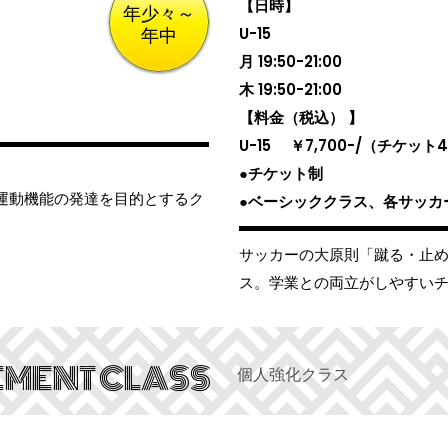
【日時】
年少々～
年中
U-15
月 19:50-21:00
木 19:50-21:00
【料金（税込） 】
U-15 ￥7,700-/（チケット
●チケット制
運動機能の発達を目的とするク
●ベーシッククラス、各サッカ
サッカーの大原則「蹴る・止
ス。学業との両立がしやすい
MENT CLASS
個人強化クラス