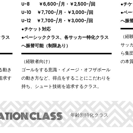
U-8 ￥6,600-/月・￥2,500-/回
●チ
U-10 ￥7,700-/月・￥3,000-/回
●ベ
U-12 ￥7,700-/月・￥3,000-/回
へ振
●チケット対応
（経
クラス
●ベーシッククラス、各サッカー特化クラス
サッ
へ振替可能（制限あり）
ら集
（経験者向け）
の本
る動き
ゴールをする意識・イメージ・オフザボール
追求す
の動き方など、得点をすることにこだわりを
持ち、シュート技術を追求するクラス。
ATION CLASS
年齢別特化クラス