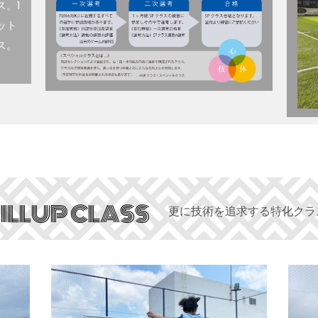
。1
ット
ス。
ILLUP CLASS
更に技術を追求する特化クラ