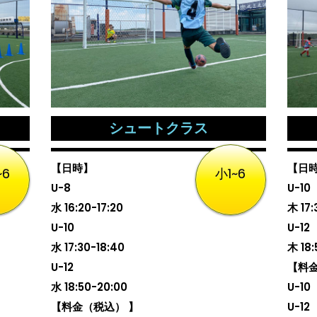
シュートクラス
【日時】
【日
~6
小1~6
U-8
U-10
水 16:20-17:20
木 17:
U-10
U-12
水 17:30-18:40
木 18:
U-12
【料金
水 18:50-20:00
U-10
【料金（税込） 】
U-12