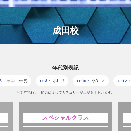
成田校
年代別表記
6：
年中・年長
U-8：
小1・2
U-10：
小3・4
U-12
※学年問わず、能力によってカテゴリーが上がる子もいます。
スペシャルクラス