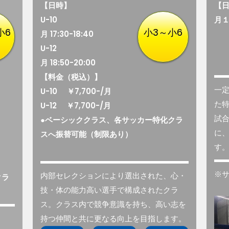
【日時】
【
U-10
月
小6
小3～小6
月 17:30-18:40
U-12
月 18:50-20:00
【料金（税込）】
一
U-10 ￥7,700-/月
た
U-12 ￥7,700-/月
試
●ベーシッククラス、各サッカー特化クラ
に
スへ振替可能（制限あり）
す
※
内部セレクションにより選出された、心・
クラ
技・体の能力高い選手で構成されたクラ
ス。クラス内で競争意識を持ち、高い志を
持つ仲間と共に更なる向上を目指します。