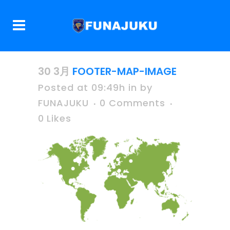
30 3月
FOOTER-MAP-IMAGE
Posted at 09:49h
in
by
FUNAJUKU
0 Comments
0
Likes