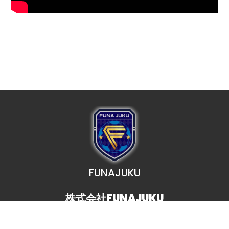
FUNAJUKU
株式会社FUNAJUKU
TEL. 080-7071-0023
MAIL. funajuku@gmail.com